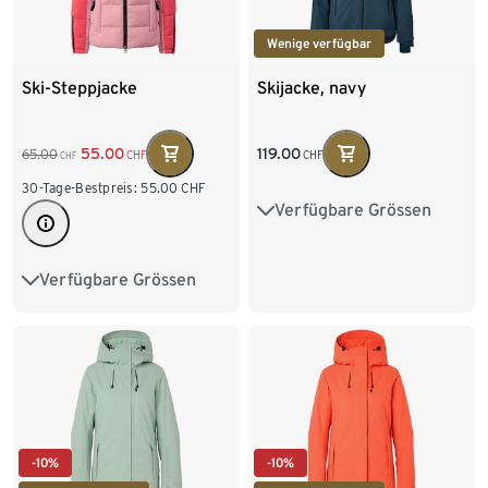
Wenige verfügbar
Ski-Steppjacke
Skijacke, navy
119.00
55.00
65.00
CHF
CHF
CHF
30-Tage-Bestpreis:
55.00
CHF
Verfügbare Grössen
34
36
38
40
42
44
46
Verfügbare Grössen
34
36
38
40
42
44
46
-10%
-10%