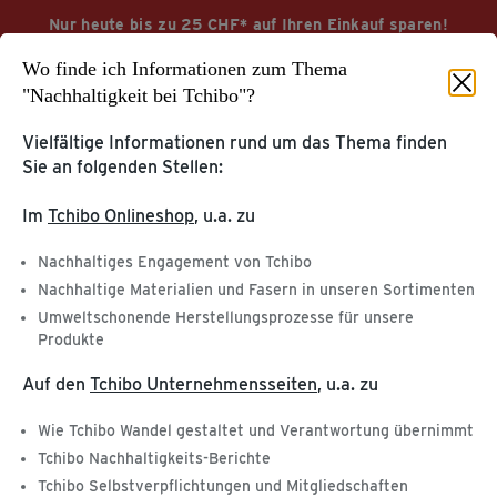
Nur heute bis zu 25 CHF* auf Ihren Einkauf sparen!
Wo finde ich Informationen zum Thema
SUMMER26
Code kopieren
Hinweis*
"Nachhaltigkeit bei Tchibo"?
Vielfältige Informationen rund um das Thema finden
Sie an folgenden Stellen:
Startseite
Service & Hilfe
Im
Tchibo Onlineshop
, u.a. zu
KUNDENKONTO &
Nachhaltiges Engagement von Tchibo
KUNDENSERVICE
TCHIBOCARD
Nachhaltige Materialien und Fasern in unseren Sortimenten
Tchibo Online-Konto
Umweltschonende Herstellungsprozesse für unsere
Hilfe & Kontakt
TchiboCard & TreueBohnen
Produkte
Auf den
Tchibo Unternehmensseiten
, u.a. zu
PRODUKT-
WEITERE SERVICES
INFORMATIONEN
Wie Tchibo Wandel gestaltet und Verantwortung übernimmt
Katalog
Kaffee & Kaffeemaschinen
Tchibo App
Tchibo Nachhaltigkeits-Berichte
Entsorgung & Inhaltsstoffe
Geschenkkarte
Tchibo Selbstverpflichtungen und Mitgliedschaften
Gefahrgut