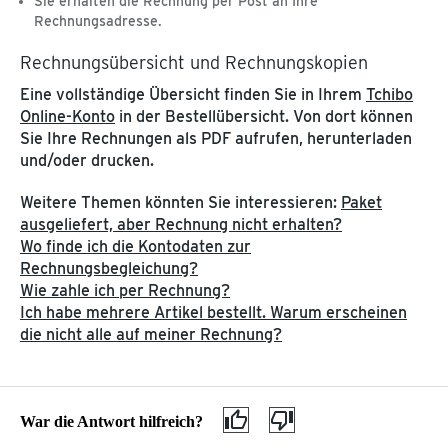
Sie erhalten die Rechnung per Post an Ihre
Gefahrgut
Rechnungsadresse.
MEINE TCHIBO FILIALE
Rechnungsübersicht und Rechnungskopien
Neu in der Filiale
ÜBER TCHIBO
Eine vollständige Übersicht finden Sie in Ihrem
Tchibo
Filialreservierung
Online-Konto
in der Bestellübersicht. Von dort können
Filiale finden
Datenschutz
Sie Ihre Rechnungen als PDF aufrufen, herunterladen
Click & Collect
und/oder drucken.
AGB
Barrierefreiheitserklärung
Kundenservice & Hilfe
Weitere Themen könnten Sie interessieren:
Paket
ausgeliefert, aber Rechnung nicht erhalten?
Hilfethemen
Wie erhalte ic
Wo finde ich die Kontodaten zur
Rechnungsbegleichung?
Wie zahle ich per Rechnung?
Ich habe mehrere Artikel bestellt. Warum erscheinen
die nicht alle auf meiner Rechnung?
War die Antwort hilfreich?
Wie erhalte ich die Rechnung zu meiner