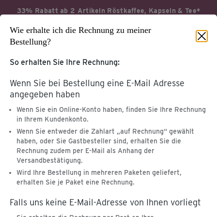
33% Rabatt ab 2 Artikeln Röstkaffee, Kapseln & Tee*
Wie erhalte ich die Rechnung zu meiner
Jetzt profitieren
Aktionsbedingungen*
Bestellung?
So erhalten Sie Ihre Rechnung:
Wenn Sie bei Bestellung eine E-Mail Adresse
Startseite
Service & Hilfe
angegeben haben
Wenn Sie ein Online-Konto haben, finden Sie Ihre Rechnung
KUNDENKONTO &
in Ihrem Kundenkonto.
KUNDENSERVICE
TCHIBOCARD
Wenn Sie entweder die Zahlart „auf Rechnung“ gewählt
Tchibo Online-Konto
haben, oder Sie Gastbesteller sind, erhalten Sie die
Hilfe & Kontakt
TchiboCard & TreueBohnen
Rechnung zudem per E-Mail als Anhang der
Versandbestätigung.
PRODUKT-
Wird Ihre Bestellung in mehreren Paketen geliefert,
WEITERE SERVICES
erhalten Sie je Paket eine Rechnung.
INFORMATIONEN
Katalog
Kaffee & Kaffeemaschinen
Falls uns keine E-Mail-Adresse von Ihnen vorliegt
Tchibo App
Entsorgung & Inhaltsstoffe
Geschenkkarte