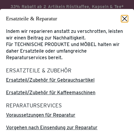
33% Rabatt ab 2 Artikeln Röstkaffee, Kapseln & Tee*
Ersatzteile & Reparatur
Jetzt profitieren
Aktionsbedingungen*
Indem wir reparieren anstatt zu verschrotten, leisten
wir einen Beitrag zur Nachhaltigkeit.
Für TECHNISCHE PRODUKTE und MÖBEL halten wir
daher Ersatzteile oder umfangreiche
Startseite
Service & Hilfe
Reparaturservices bereit.
ERSATZTEILE & ZUBEHÖR
KUNDENKONTO &
KUNDENSERVICE
TCHIBOCARD
Ersatzteil/Zubehör für Gebrauchsartikel
Tchibo Online-Konto
Hilfe & Kontakt
Ersatzteil/Zubehör für Kaffeemaschinen
TchiboCard & TreueBohnen
REPARATURSERVICES
PRODUKT-
WEITERE SERVICES
INFORMATIONEN
Voraussetzungen für Reparatur
Katalog
Kaffee & Kaffeemaschinen
Tchibo App
Vorgehen nach Einsendung zur Reparatur
Entsorgung & Inhaltsstoffe
Geschenkkarte