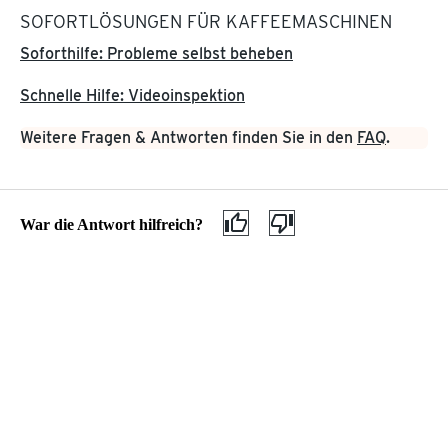
Gefahrgut
Soforthilfe: Probleme selbst beheben
MEINE TCHIBO FILIALE
Neu in der Filiale
ÜBER TCHIBO
Schnelle Hilfe: Videoinspektion
Filialreservierung
Filiale finden
Weitere Fragen & Antworten finden Sie in den
FAQ
.
Datenschutz
Click & Collect
AGB
Barrierefreiheitserklärung
Kundenservice & Hilfe
War die Antwort hilfreich?
Hilfethemen
Ersatzteile & 
Ersatzteile & Reparatur