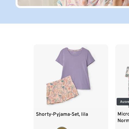
Ende der Auflistung
Ausve
Micr
Shorty-Pyjama-Set, lila
Norm