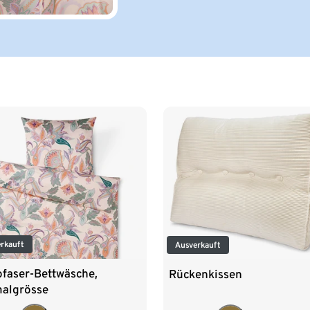
rkauft
Ausverkauft
ofaser-Bettwäsche,
Rückenkissen
algrösse