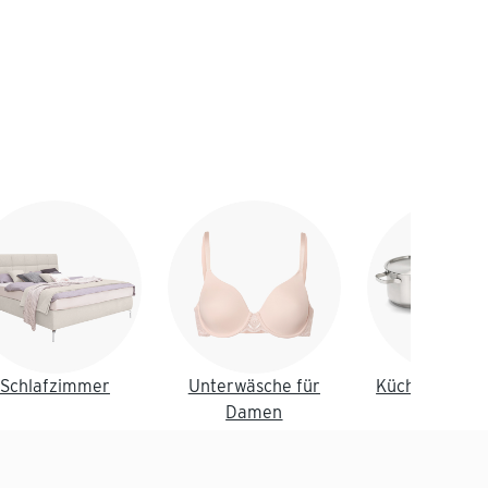
Schlafzimmer
Unterwäsche für
Küche & Essz
Damen