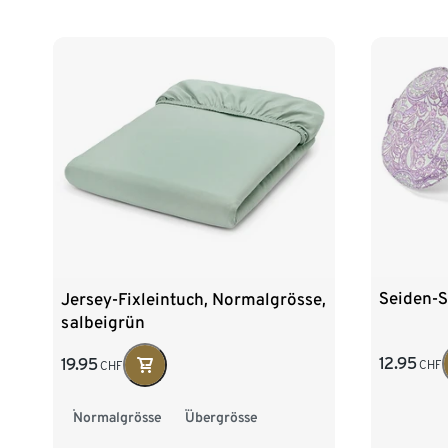
Seiden-
Jersey-Fixleintuch, Normalgrösse,
salbeigrün
12.95
19.95
CHF
CHF
Normalgrösse
Übergrösse