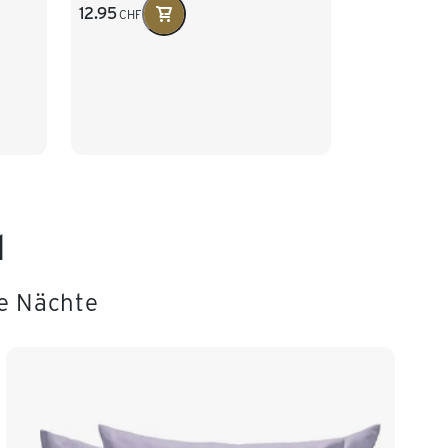
12.95
CHF
l
e Nächte