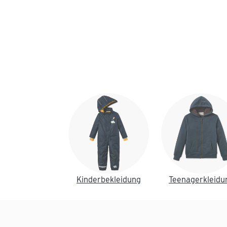
Ende der Auflistung
Kinderbekleidung
Teenagerkleidu