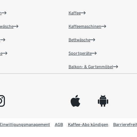
n
Kaffee
wäsche
Kaffeemaschinen
n
Bettwäsche
e
Sportgeräte
Balkon- & Gartenmöbel
gram
appleinc
android
Einwilligungsmanagement
AGB
Kaffee-Abo kündigen
Barrierefrei