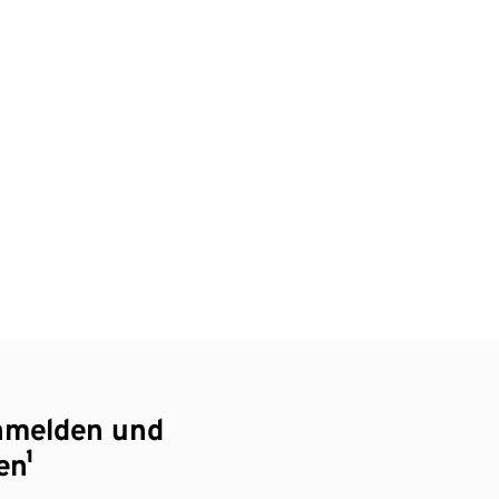
nmelden und
en¹