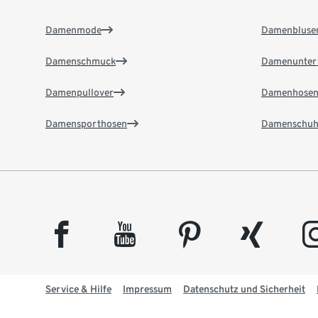
Damenmode
Damenbluse
Damenschmuck
Damenunter
Damenpullover
Damenhose
Damensporthosen
Damenschuh
facebook
youtube
pinterest
xing
insta
Service & Hilfe
Impressum
Datenschutz und Sicherheit