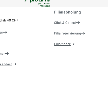
Filialabholung
nd ab 40 CHF
Click & Collect
en
Filialreservierung
Filialfinder
ner
e ändern