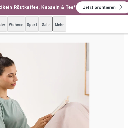
ikeln Röstkaffee, Kapseln & Tee*
Jetzt profitieren
der
Wohnen
Sport
Sale
Mehr