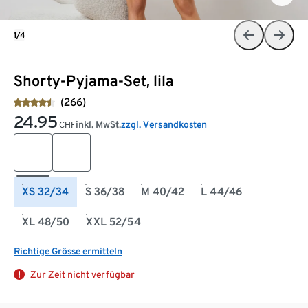
1/4
Shorty-Pyjama-Set, lila
(266)
24.95
inkl. MwSt.
zzgl. Versandkosten
CHF
XS 32/34
S 36/38
M 40/42
L 44/46
XL 48/50
XXL 52/54
Richtige Grösse ermitteln
Zur Zeit nicht verfügbar