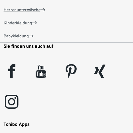
Herrenunterwäsche
Kinderkleidung
Babykleidung
Sie finden uns auch auf
facebook
youtube
pinterest
xing
instagram
Tchibo Apps