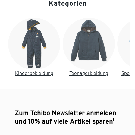
Kategorien
Ende der Auflistung
Kinderbekleidung
Teenagerkleidung
Sport
Zum Tchibo Newsletter anmelden
und 10% auf viele Artikel sparen¹