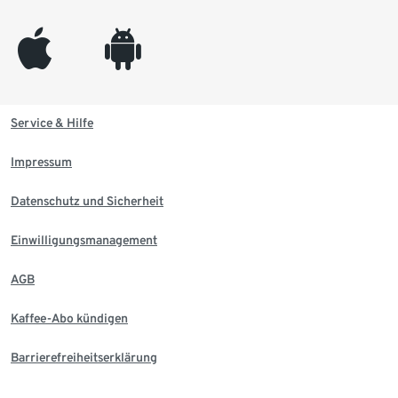
appleinc
android
Service & Hilfe
Impressum
Datenschutz und Sicherheit
Einwilligungsmanagement
AGB
Kaffee-Abo kündigen
Barrierefreiheitserklärung