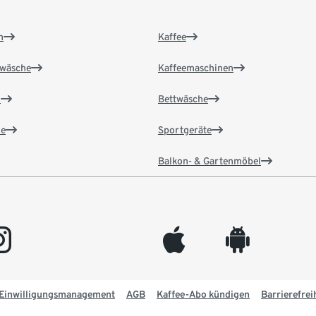
n
Kaffee
wäsche
Kaffeemaschinen
n
Bettwäsche
e
Sportgeräte
Balkon- & Gartenmöbel
gram
appleinc
android
Einwilligungsmanagement
AGB
Kaffee-Abo kündigen
Barrierefrei