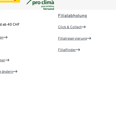
Filialabholung
nd ab 40 CHF
Click & Collect
en
Filialreservierung
Filialfinder
ner
e ändern