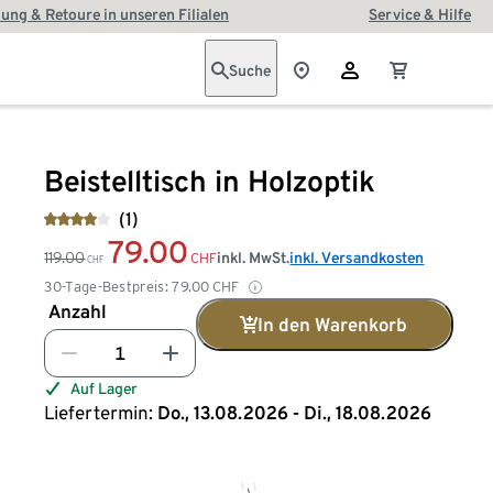
ung & Retoure in unseren Filialen
Service & Hilfe
Suche
Beistelltisch in Holzoptik
(1)
79.00
119.00
inkl. MwSt.
inkl. Versandkosten
CHF
CHF
30-Tage-Bestpreis:
79.00
CHF
Anzahl
In den Warenkorb
Auf Lager
Liefertermin:
Do., 13.08.2026 - Di., 18.08.2026