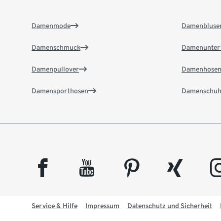
Damenmode
Damenbluse
Damenschmuck
Damenunter
Damenpullover
Damenhose
Damensporthosen
Damenschuh
facebook
youtube
pinterest
xing
insta
Service & Hilfe
Impressum
Datenschutz und Sicherheit