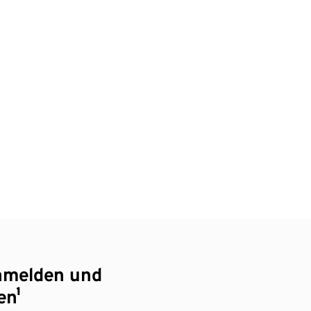
nmelden und
en¹