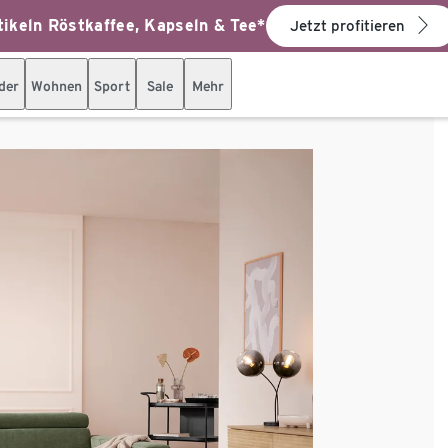
ikeln Röstkaffee, Kapseln & Tee*
Jetzt profitieren
der
Wohnen
Sport
Sale
Mehr