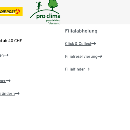
Filialabholung
nd ab 40 CHF
Click & Collect
en
Filialreservierung
Filialfinder
ner
e ändern