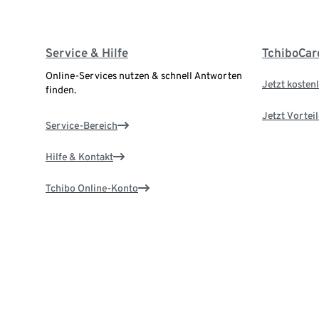
Service & Hilfe
TchiboCar
Online-Services nutzen & schnell Antworten
Jetzt kostenl
finden.
Jetzt Vortei
Service-Bereich
Hilfe & Kontakt
Tchibo Online-Konto