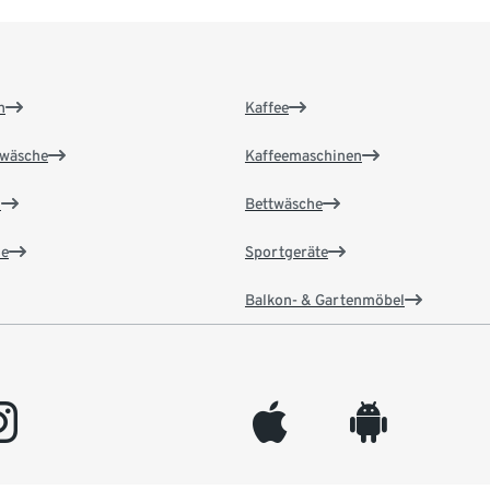
n
Kaffee
wäsche
Kaffeemaschinen
n
Bettwäsche
e
Sportgeräte
Balkon- & Gartenmöbel
gram
appleinc
android