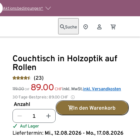
Aktionsbedingungen*
Suche
Couchtisch in Holzoptik auf
Rollen
(23)
89.00
119.00
inkl. MwSt.
inkl. Versandkosten
CHF
CHF
30-Tage-Bestpreis:
89.00
CHF
Anzahl
In den Warenkorb
Auf Lager
Liefertermin:
Mi., 12.08.2026 - Mo., 17.08.2026