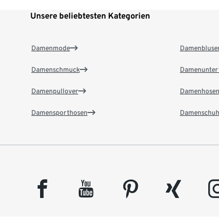
Unsere beliebtesten Kategorien
Damenmode
Damenbluse
Damenschmuck
Damenunter
Damenpullover
Damenhose
Damensporthosen
Damenschuh
facebook
youtube
pinterest
xing
insta