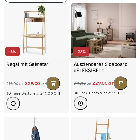
-23%
-8%
Ausziehbares Sideboard
Regal mit Sekretär
»FLEKSIBEL«
229.00
229.00
379.00
599.00
CHF
CHF
CHF
CHF
30-Tage-Bestpreis:
299.00
CHF
30-Tage-Bestpreis:
249.00
CHF