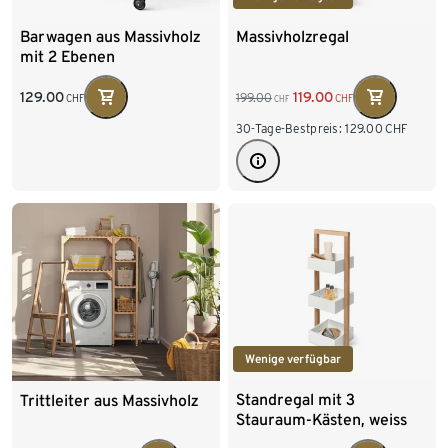
Barwagen aus Massivholz
Massivholzregal
mit 2 Ebenen
129.00
119.00
199.00
CHF
CHF
CHF
30-Tage-Bestpreis:
129.00
CHF
Wenige verfügbar
Standregal mit 3
Trittleiter aus Massivholz
Stauraum-Kästen, weiss