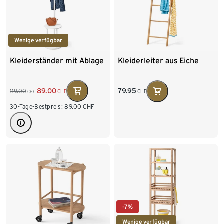
Wenige verfügbar
Kleiderständer mit Ablage
Kleiderleiter aus Eiche
89.00
79.95
119.00
CHF
CHF
CHF
30-Tage-Bestpreis:
89.00
CHF
-7%
Wenige verfügbar