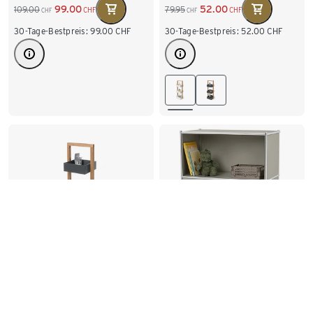
52.00
99.00
79.95
109.00
CHF
CHF
CHF
CHF
30-Tage-Bestpreis:
52.00
CHF
30-Tage-Bestpreis:
99.00
CHF
Sideboard Metall »CN3
Standregal mit 3
Kids« mit Schublade,
Stauraum-Kästen,
hellgrau
anthrazit
419.00
52.00
89.00
CHF
CHF
CHF