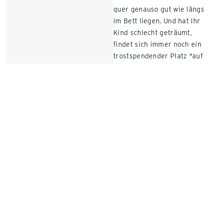
quer genauso gut wie längs
im Bett liegen. Und hat Ihr
Kind schlecht geträumt,
findet sich immer noch ein
trostspendender Platz "auf
der Ritze". Manche Eltern
tendieren sogar dazu, ein
noch breiteres Familienbett
zu wählen. Eine solche
Schlaflandschaft ist nachts
ein echter Traum und am Tag
ein gemütlicher Rückzugsort.
Mit bunten Vorhängen,
farbenfrohen Kissen und
gemütlichem Licht kann ein
grosses Bett locker die
Sofagarnitur ersetzen. Nicht
jeder hat ein grosses