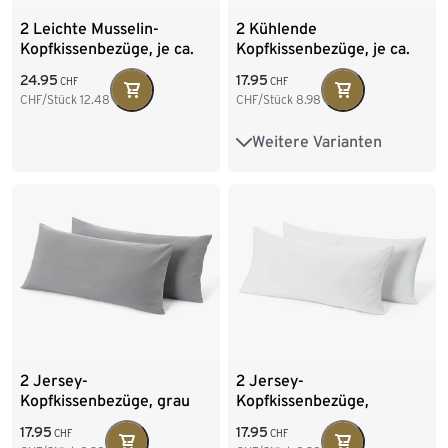
2 Leichte Musselin-
2 Kühlende
Kopfkissenbezüge, je ca.
Kopfkissenbezüge, je ca.
80 x 40 cm
80 x 40 cm
24.95
17.95
CHF
CHF
CHF/Stück
12.48
CHF/Stück
8.98
Weitere Varianten
Ca. 100 x 65 cm
2 Jersey-
2 Jersey-
Kopfkissenbezüge, grau
Kopfkissenbezüge,
offwhite
17.95
17.95
CHF
CHF