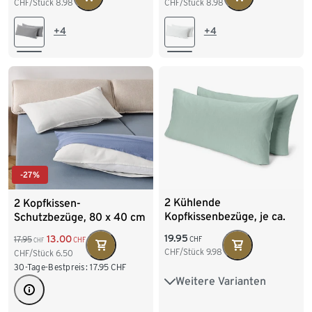
CHF/Stück
8.98
CHF/Stück
8.98
+4
+4
-27%
2 Kühlende
2 Kopfkissen-
Kopfkissenbezüge, je ca.
Schutzbezüge, 80 x 40 cm
100 x 65 cm
19.95
13.00
17.95
CHF
CHF
CHF
CHF/Stück
9.98
CHF/Stück
6.50
30-Tage-Bestpreis:
17.95
CHF
Weitere Varianten
Ca. 80 x 40 cm