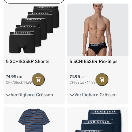
5 SCHIESSER Shorts
5 SCHIESSER Rio-Slips
74.95
74.95
CHF
CHF
CHF/Stück
14.99
CHF/Stück
14.99
Verfügbare Grössen
Verfügbare Grössen
S/4
M/5
L/6
M/5
L/6
XL/7
XL/7
XXL/8
XXL/8