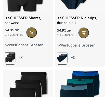
3 SCHIESSER Shorts,
3 SCHIESSER Rio-Slips,
schwarz
dunkelblau
54.95
54.95
CHF
CHF
CHF/Stück
18.32
CHF/Stück
18.32
Verfügbare Grössen
Verfügbare Grössen
S/4
M/5
L/6
M/5
L/6
XL/7
XL/7
XXL/8
XXL/8
+2
+2