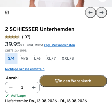
1/8
2 SCHIESSER Unterhemden
(107)
39.95
inkl. MwSt.
zzgl. Versandkosten
CHF
CHF/Stück
19.98
S/4
M/5
L/6
XL/7
XXL/8
Richtige Grösse ermitteln
Anzahl
In den Warenkorb
Auf Lager
Liefertermin:
Do., 13.08.2026 - Di., 18.08.2026