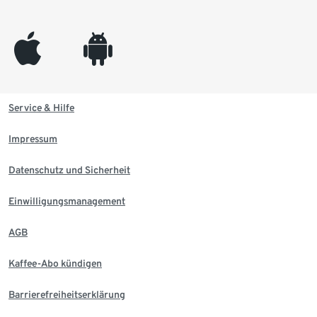
appleinc
android
Service & Hilfe
Impressum
Datenschutz und Sicherheit
Einwilligungsmanagement
AGB
Kaffee-Abo kündigen
Barrierefreiheitserklärung