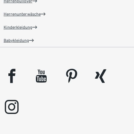
Herrenpullover
Herrenunterwäsche
Kinderkleidung
Babykleidung
facebook
youtube
pinterest
xing
instagram