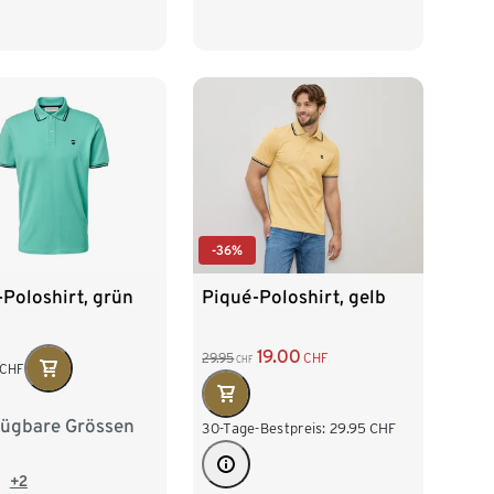
68/70
5XL 72/74
-36%
Poloshirt, grün
Piqué-Poloshirt, gelb
19.00
29.95
CHF
CHF
CHF
fügbare Grössen
/46
M 48/50
30-Tage-Bestpreis:
29.95
CHF
/54
XL 56/58
+2