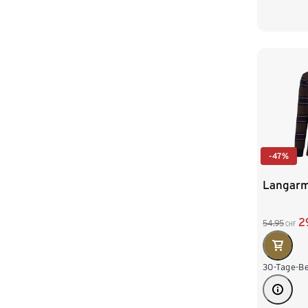
L 52/54
XXL 60
-47%
Langarm
2
54.95
CHF
30-Tage-Be