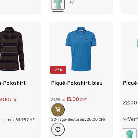
XL 56/58
L 52/54
XL 56/58
4XL 
+7
/62
XXL 60/62
3XL 64/66
4XL 68/70
-25%
Piqué-Poloshirt, blau
Piqué-
-Poloshirt
15.00
9.00
29.95
CHF
CHF
CHF
22.00
Ver
S 44
30-Tage-Bestpreis:
20.00
CHF
stpreis:
54.95
CHF
L 52