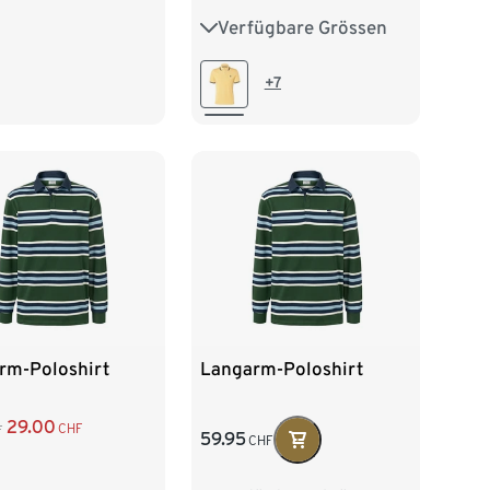
Verfügbare Grössen
S 44/46
M 48/50
60/62
3XL 64/66
L 52/54
XL 56/58
68/70
+7
XXL 60/62
3XL 64/66
4XL 68/70
rm-Poloshirt
Langarm-Poloshirt
29.00
CHF
F
59.95
CHF