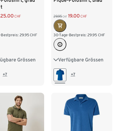
Poloshirt, grau
Piqué-Poloshirt, blau
t
25.00
19.00
CHF
29.95
CHF
CHF
-Bestpreis:
29.95
CHF
30-Tage-Bestpreis:
29.95
CHF
fügbare Grössen
Verfügbare Grössen
/46
M 48/50
S 44/46
M 48/50
/54
XL 56/58
L 52/54
XL 56/58
+7
+7
60/62
3XL 64/66
XXL 60/62
3XL 64/66
68/70
4XL 68/70