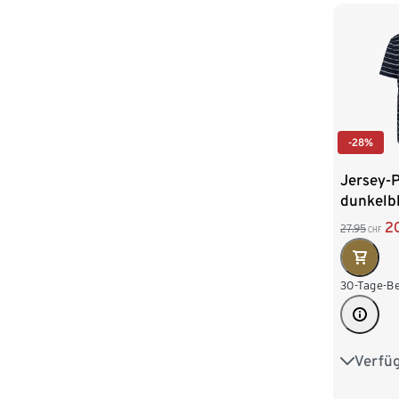
4XL 68/
-28%
Jersey-P
dunkelbl
2
27.95
CHF
30-Tage-Be
Verfü
S 44/46