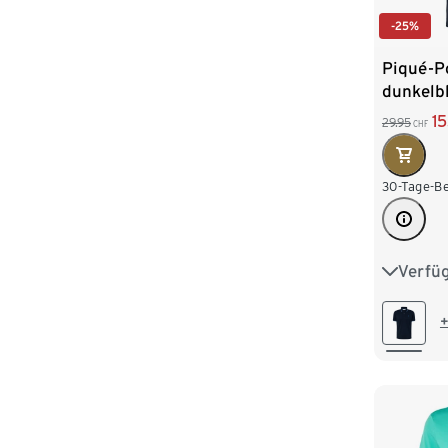
-25%
Piqué-Po
dunkelb
1
29.95
CHF
30-Tage-Be
Verfü
S 44/46
L 52/54
+
XXL 60
4XL 68/