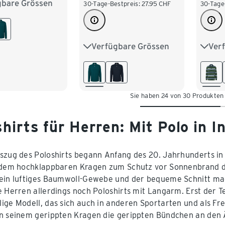
gbare Grössen
M 48/50
30-Tage-Bestpreis:
27.95
CHF
30-Tage
XL 56/58
Verfügbare Grössen
Ver
S 44/46
M 48/50
3XL 
/62
L 52/54
XL 56/58
5XL 7
XXL 60/62
Sie haben 24 von 30 Produkten
hirts für Herren: Mit Polo in In
szug des Poloshirts begann Anfang des 20. Jahrhunderts in
 dem hochklappbaren Kragen zum Schutz vor Sonnenbrand di
ein luftiges Baumwoll-Gewebe und der bequeme Schnitt mac
e Herren allerdings noch Poloshirts mit Langarm. Erst der 
ige Modell, das sich auch in anderen Sportarten und als Frei
n seinem gerippten Kragen die gerippten Bündchen an den