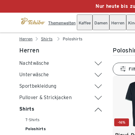
Nur heute bis z
Themenwelten
Kaffee
Damen
Herren
Kin
Herren
Shirts
Poloshirts
Herren
Poloshi
Nachtwäsche
Fil
Unterwäsche
Sportbekleidung
Pullover & Strickjacken
Shirts
T-Shirts
-16%
Poloshirts