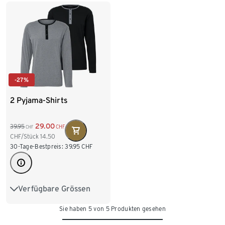
L 52/54
XL 56/58
L 52/54
XL 56/58
XXL 60/62
XXL 60/62
-27%
2 Pyjama-Shirts
29.00
39.95
CHF
CHF
CHF/Stück
14.50
30-Tage-Bestpreis:
39.95
CHF
Verfügbare Grössen
S 44/46
M 48/50
Sie haben 5 von 5 Produkten gesehen
L 52/54
XL 56/58