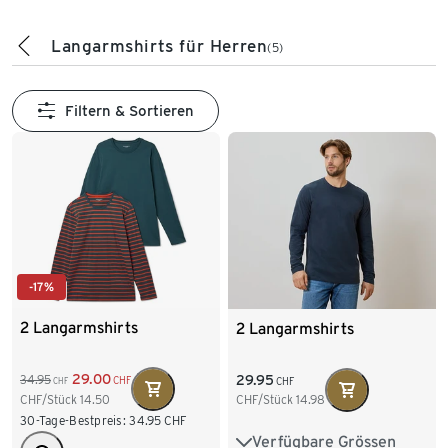
Langarmshirts für Herren
(5)
Filtern & Sortieren
-17%
2 Langarmshirts
2 Langarmshirts
29.00
29.95
34.95
CHF
CHF
CHF
CHF/Stück
14.98
CHF/Stück
14.50
30-Tage-Bestpreis:
34.95
CHF
Verfügbare Grössen
S 44/46
M 48/50