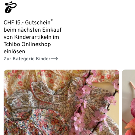
tchibo_logo
*
CHF 15.- Gutschein
beim nächsten Einkauf
von Kinderartikeln im
Tchibo Onlineshop
einlösen
Zur Kategorie Kinder
Ende der Auflistung