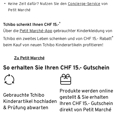
Keine Zeit dafür? Nutzen Sie den
Concierge-Service
von
Petit Marché
*
Tchibo schenkt Ihnen CHF 15.-
Über die
Petit Marché-App
gebrauchter Kinderkleidung von
*
Tchibo ein zweites Leben schenken und von CHF 15.- Rabatt
beim Kauf von neuen Tchibo Kinderartikeln profitieren!
Zu Petit Marché
So erhalten Sie Ihren CHF 15.- Gutschein
proper_disposal
giftcard_voucher
Produkte werden online
Gebrauchte Tchibo
gestellt & Sie erhalten
Kinderartikel hochladen
Ihren CHF 15.- Gutschein
& Prüfung abwarten
direkt von Petit Marché