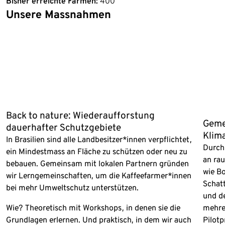
Bisher erreichte Farmen:
400
Unsere Massnahmen
Ende der Auflistung
Back to nature: Wiederaufforstung
Geme
dauerhafter Schutzgebiete
Klim
In Brasilien sind alle Landbesitzer*innen verpflichtet,
Durch 
ein Mindestmass an Fläche zu schützen oder neu zu
an ra
bebauen. Gemeinsam mit lokalen Partnern gründen
wie B
wir Lerngemeinschaften, um die Kaffeefarmer*innen
Schat
bei mehr Umweltschutz unterstützen.
und d
Wie? Theoretisch mit Workshops, in denen sie die
mehre
Grundlagen erlernen. Und praktisch, in dem wir auch
Pilot