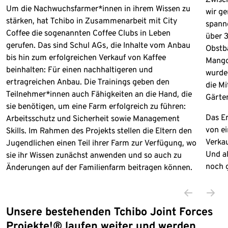
Um die Nachwuchsfarmer*innen in ihrem Wissen zu
wir ge
stärken, hat Tchibo in Zusammenarbeit mit City
spanne
Coffee die sogenannten Coffee Clubs in Leben
über 
gerufen. Das sind Schul AGs, die Inhalte vom Anbau
Obstb
bis hin zum erfolgreichen Verkauf von Kaffee
Mango
beinhalten: Für einen nachhaltigeren und
wurden
ertragreichen Anbau. Die Trainings geben den
die Mi
Teilnehmer*innen auch Fähigkeiten an die Hand, die
Gärte
sie benötigen, um eine Farm erfolgreich zu führen:
Das Er
Arbeitsschutz und Sicherheit sowie Management
von e
Skills. Im Rahmen des Projekts stellen die Eltern den
Verkau
Jugendlichen einen Teil ihrer Farm zur Verfügung, wo
Und al
sie ihr Wissen zunächst anwenden und so auch zu
noch 
Änderungen auf der Familienfarm beitragen können.
Unsere bestehenden Tchibo Joint Forces
Projekte!® laufen weiter und werden