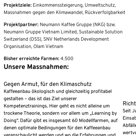
Projektziele:
Einkommenssteigerung, Umweltschutz,
Massnahmen gegen den Klimawandel, Rückverfolgbarkeit
Projektpartner:
Neumann Kaffee Gruppe (NKG) bzw.
Neumann Gruppe Vietnam Limited, Sustainable Solution
Switzerland (DSS), SNV Netherlands Development
Organisation, Olam Vietnam
Bisher erreichte Farmen:
4.500
Unsere Massnahmen:
Ende der Auflistung
Gegen Armut, für den Klimaschutz
Kaffeeanbau ökologisch und gleichzeitig profitabel
gestalten – das ist das Ziel unserer
Rich
Kompetenztrainings. Hier geht es nicht alleine um
Seit 
trockene Theorie, sondern vor allem um „Learning by
Einsat
Doing“. Dafür gibt es insgesamt 60 Modellfarmen, auf
Abfäll
denen optimale Bedingungen für den Kaffeeanbau
wertvo
veranschaulicht werden und wo die Erfahrungen und