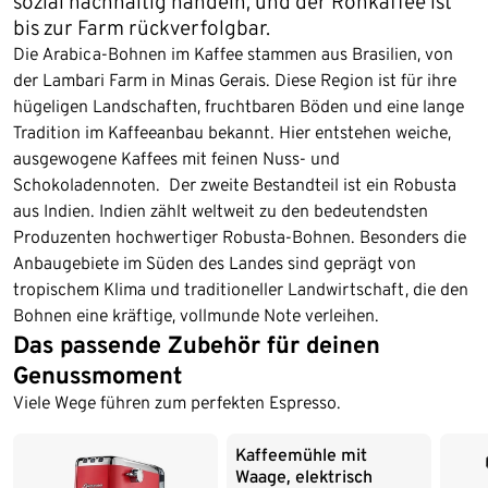
sozial nachhaltig handeln, und der Rohkaffee ist
bis zur Farm rückverfolgbar.
Die Arabica-Bohnen im Kaffee stammen aus Brasilien, von
der Lambari Farm in Minas Gerais. Diese Region ist für ihre
hügeligen Landschaften, fruchtbaren Böden und eine lange
Tradition im Kaffeeanbau bekannt. Hier entstehen weiche,
ausgewogene Kaffees mit feinen Nuss- und
Schokoladennoten. Der zweite Bestandteil ist ein Robusta
aus Indien. Indien zählt weltweit zu den bedeutendsten
Produzenten hochwertiger Robusta-Bohnen. Besonders die
Anbaugebiete im Süden des Landes sind geprägt von
tropischem Klima und traditioneller Landwirtschaft, die den
Bohnen eine kräftige, vollmunde Note verleihen.
Das passende Zubehör für deinen
Ende der Auflistung
Genussmoment
Viele Wege führen zum perfekten Espresso.
Kaffeemühle mit
Waage, elektrisch