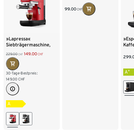
99.00
CHF
»Lapressa«
»Esp
Siebträgermaschine,
Kaff
rot
Blac
149.00
229.00
CHF
CHF
299.
+
A
30-Tage-Bestpreis:
149.00
CHF
A