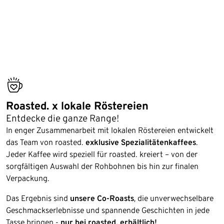
bestseller
Roasted. x lokale Röstereien
Entdecke die ganze Range!
In enger Zusammenarbeit mit lokalen Röstereien entwickelt
das Team von roasted.
exklusive Spezialitätenkaffees
.
Jeder Kaffee wird speziell für roasted. kreiert – von der
sorgfältigen Auswahl der Rohbohnen bis hin zur finalen
Verpackung.
Das Ergebnis sind
unsere Co-Roasts
, die unverwechselbare
Geschmackserlebnisse und spannende Geschichten in jede
Tasse bringen -
nur bei roasted. erhältlich!