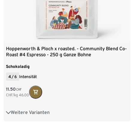
Hoppenworth & Ploch x roasted. - Community Blend Co-
Roast #4 Espresso - 250 g Ganze Bohne
Schokoladig
4
/
6
Intensität
11.50
CHF
CHF/kg
46.00
Weitere Varianten
250 g Ganze Bohne
1 kg Ganze Bohne
2 x 1 kg Ganze Bohne
4 x 1 kg Ganze Bohne