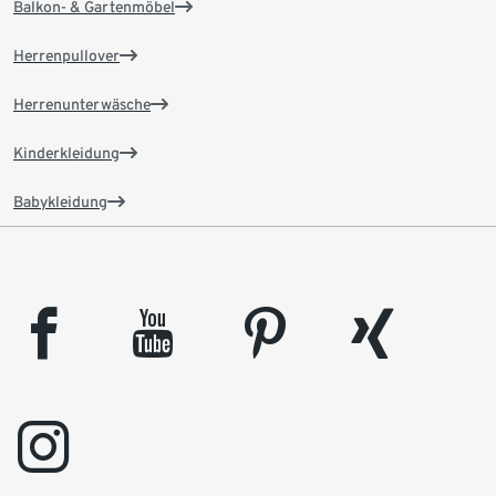
Balkon- & Gartenmöbel
Herrenpullover
Herrenunterwäsche
Kinderkleidung
Babykleidung
facebook
youtube
pinterest
xing
instagram