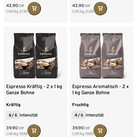
43.90
43.90
CHF
CHF
CHF/kg
21.95
CHF/kg
21.95
Espresso Kräftig - 2 x 1 kg
Espresso Aromatisch - 2 x
Ganze Bohne
1 kg Ganze Bohne
Kräftig
Fruchtig
6
/
6
Intensität
4
/
6
Intensität
39.90
39.90
CHF
CHF
CHF/kg
19.95
CHF/kg
19.95