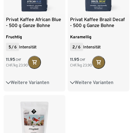
Privat Kaffee African Blue
Privat Kaffee Brazil Decaf
- 500 g Ganze Bohne
- 500 g Ganze Bohne
Fruchtig
Karamellig
5
/
6
Intensität
2
/
6
Intensität
11.95
11.95
CHF
CHF
CHF/kg
23.90
CHF/kg
23.90
Weitere Varianten
Weitere Varianten
500 g Ganze Bohne
500 g Ganze Bohne
6 x 500 g Ganze Bohne
6 x 500 g Ganze Bohne
2 x 250 g Gemahlen
9 x 500 g Gemahlen