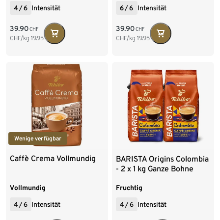
4
/
6
Intensität
6
/
6
Intensität
39.90
39.90
CHF
CHF
CHF/kg
19.95
CHF/kg
19.95
Wenige verfügbar
Caffè Crema Vollmundig
BARISTA Origins Colombia
- 2 x 1 kg Ganze Bohne
Vollmundig
Fruchtig
4
/
6
Intensität
4
/
6
Intensität