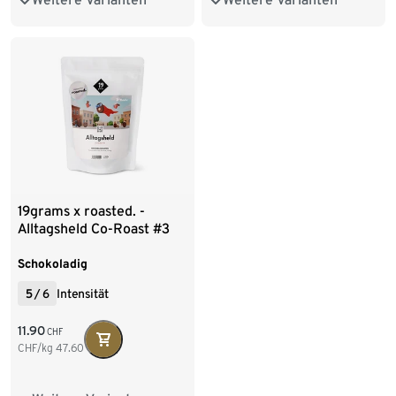
1 kg Ganze Bohne
1 kg Ganze Bohne
4 x 1 kg Ganze Bohne
250 g Gemahlen
19grams x roasted. -
Alltagsheld Co-Roast #3
Omni-Roast - 250 g Ganze
Bohne
Schokoladig
5
/
6
Intensität
11.90
CHF
CHF/kg
47.60