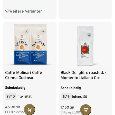
Weitere Varianten
1 kg Ganze Bohne
Caffè Molinari Caffè
Black Delight x roasted. -
Crema Gustoso
Momento Italiano Co-
Roast #2 Espresso - 500 g
Schokoladig
Ganze Bohne
Schokoladig
7
/
10
Intensität
5
/
6
Intensität
45.90
17.50
CHF
CHF
CHF/kg
22.95
CHF/kg
35.00