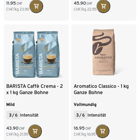
11.95
45.90
CHF
CHF
CHF/kg
23.90
CHF/kg
22.95
BARISTA Caffè Crema - 2
Aromatico Classico - 1 kg
x 1 kg Ganze Bohne
Ganze Bohne
Mild
Vollmundig
3
/
6
Intensität
3
/
6
Intensität
43.90
16.95
CHF
CHF
CHF/kg
21.95
CHF/kg
16.95