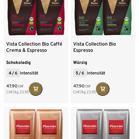
Vista Collection Bio Caffé
Vista Collection Bio
Crema & Espresso
Espresso
Schokoladig
Würzig
4
/
6
Intensität
5
/
6
Intensität
47.90
47.90
CHF
CHF
CHF/kg
23.95
CHF/kg
23.95