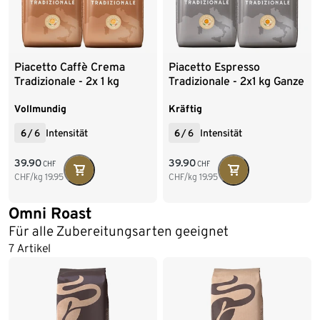
Piacetto Caffè Crema
Piacetto Espresso
Tradizionale - 2x 1 kg
Tradizionale - 2x1 kg Ganze
Ganze Bohne
Bohne
Vollmundig
Kräftig
6
/
6
Intensität
6
/
6
Intensität
39.90
39.90
CHF
CHF
CHF/kg
19.95
CHF/kg
19.95
Omni Roast
Für alle Zubereitungsarten geeignet
7 Artikel