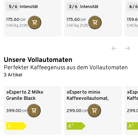
5
/
6
Intensität
3
/
6
Intensität
6
/
6
175.60
175.60
159.
CHF
CHF
CHF/kg
21.95
CHF/kg
21.95
CHF/k
Unsere Vollautomaten
Ende der Auflistung
Perfekter Kaffee­genuss aus dem Voll­automaten
3 Artikel
»Esperto 2 Milk«
»Esperto mini«
»Esp
Granite Black
Kaffeevollautomat,
Kaff
Black
Grey
399.00
299.00
299.
CHF
CHF
+
+
A
A
A