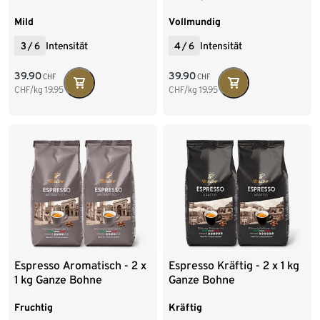
Mild
Vollmundig
3
/
6
Intensität
4
/
6
Intensität
39.90
39.90
CHF
CHF
CHF/kg
19.95
CHF/kg
19.95
Espresso Aromatisch - 2 x
Espresso Kräftig - 2 x 1 kg
1 kg Ganze Bohne
Ganze Bohne
Fruchtig
Kräftig