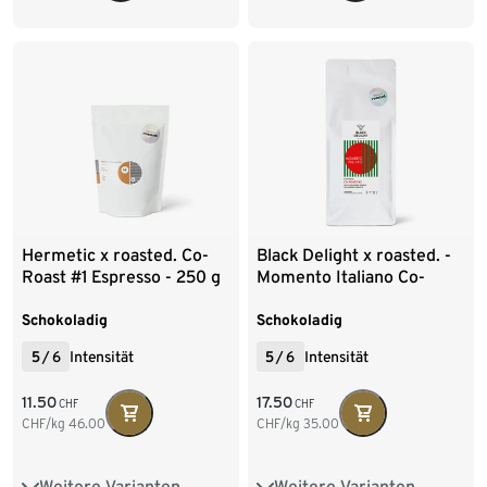
Hermetic x roasted. Co-
Black Delight x roasted. -
Roast #1 Espresso - 250 g
Momento Italiano Co-
Ganze Bohne
Roast #2 Espresso - 500 g
Ganze Bohne
Schokoladig
Schokoladig
5
/
6
Intensität
5
/
6
Intensität
11.50
17.50
CHF
CHF
CHF/kg
46.00
CHF/kg
35.00
Weitere Varianten
Weitere Varianten
250 g Ganze Bohne
500 g Ganze Bohne