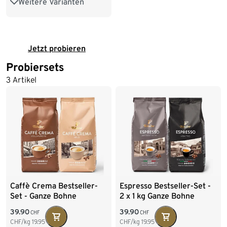
Weitere Varianten
250 g Ganze Bohne
1 kg Ganze Bohne
2 x 1 kg Ganze Bohne
Jetzt probieren
Probiersets
4 x 1 kg Ganze Bohne
3 Artikel
Caffè Crema Bestseller-
Espresso Bestseller-Set -
Set - Ganze Bohne
2 x 1 kg Ganze Bohne
39.90
39.90
CHF
CHF
CHF/kg
19.95
CHF/kg
19.95