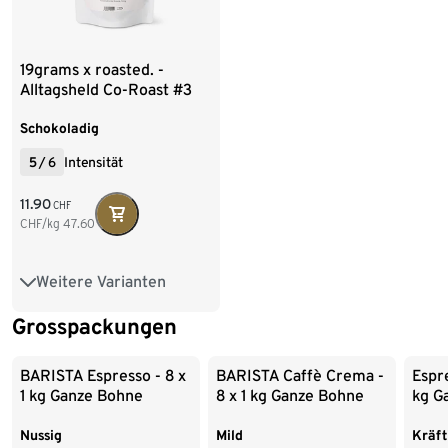
19grams x roasted. -
Alltagsheld Co-Roast #3
Omni-Roast - 250 g Ganze
Bohne
Schokoladig
5
/
6
Intensität
11.90
CHF
CHF/kg
47.60
Weitere Varianten
250 g Ganze Bohne
Grosspackungen
Ende der Auflistung
1 kg Ganze Bohne
2 x 1 kg Ganze Bohne
BARISTA Espresso - 8 x
BARISTA Caffè Crema -
Espre
1 kg Ganze Bohne
8 x 1 kg Ganze Bohne
kg G
4 x 1 kg Ganze Bohne
Nussig
Mild
Kräft