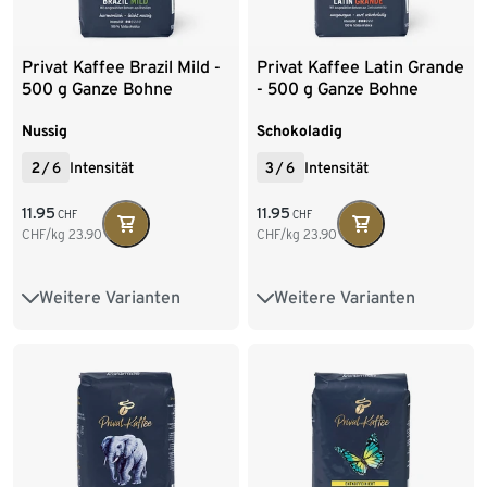
Privat Kaffee Brazil Mild -
Privat Kaffee Latin Grande
500 g Ganze Bohne
- 500 g Ganze Bohne
Nussig
Schokoladig
2
/
6
Intensität
3
/
6
Intensität
11.95
11.95
CHF
CHF
CHF/kg
23.90
CHF/kg
23.90
Weitere Varianten
Weitere Varianten
500 g Ganze Bohne
500 g Ganze Bohne
6 x 500 g Ganze Bohne
6 x 500 g Ganze Bohne
2 x 250 g Gemahlen
500 g Gemahlen
9 x 500 g Gemahlen
9 x 500 g Gemahlen