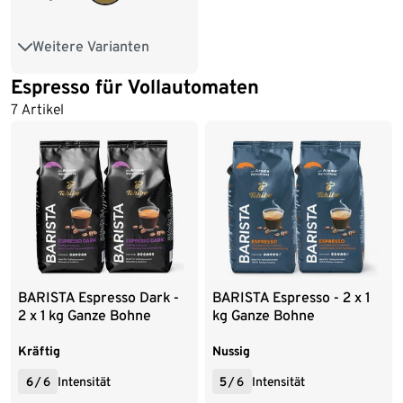
Weitere Varianten
250 g Ganze Bohne
Espresso für Vollautomaten
1 kg Ganze Bohne
7 Artikel
2 x 1 kg Ganze Bohne
4 x 1 kg Ganze Bohne
BARISTA Espresso Dark -
BARISTA Espresso - 2 x 1
2 x 1 kg Ganze Bohne
kg Ganze Bohne
Kräftig
Nussig
6
/
6
Intensität
5
/
6
Intensität