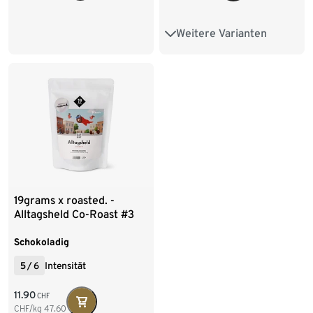
Weitere Varianten
500 g Ganze Bohne
1 kg Ganze Bohne
4 x 1 kg Ganze Bohne
250 g Gemahlen
19grams x roasted. -
Alltagsheld Co-Roast #3
Omni-Roast - 250 g Ganze
Bohne
Schokoladig
5
/
6
Intensität
11.90
CHF
CHF/kg
47.60