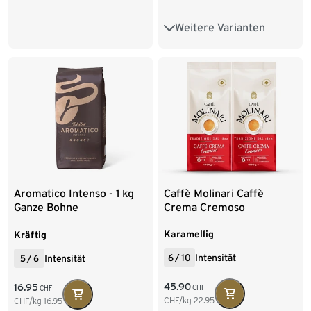
Weitere Varianten
1 kg Ganze Bohne
Caffè Molinari Caffè
Aromatico Intenso - 1 kg
Crema Cremoso
Ganze Bohne
Karamellig
Kräftig
6
/
10
Intensität
5
/
6
Intensität
45.90
16.95
CHF
CHF
CHF/kg
22.95
CHF/kg
16.95