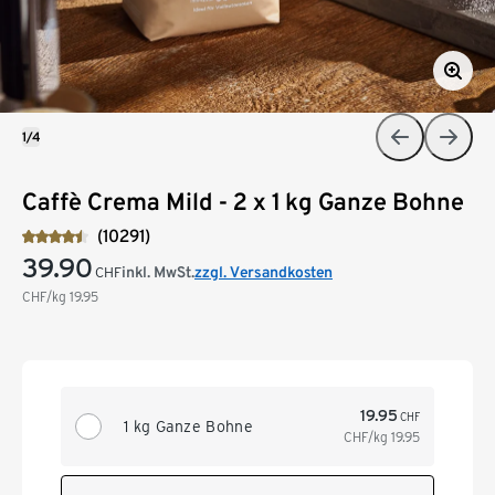
1/4
Caffè Crema Mild - 2 x 1 kg Ganze Bohne
(10291)
39.90
inkl. MwSt.
zzgl. Versandkosten
CHF
CHF/kg
19.95
19.95
CHF
1 kg Ganze Bohne
CHF/kg
19.95