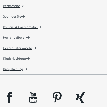
Bettwäsche
Sportgeräte
Balkon- & Gartenmöbel
Herrenpullover
Herrenunterwäsche
Kinderkleidung
Babykleidung
facebook
youtube
pinterest
xing