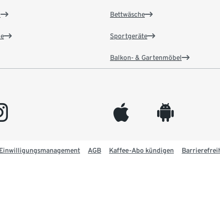
n
Bettwäsche
e
Sportgeräte
Balkon- & Gartenmöbel
gram
appleinc
android
Einwilligungsmanagement
AGB
Kaffee-Abo kündigen
Barrierefrei