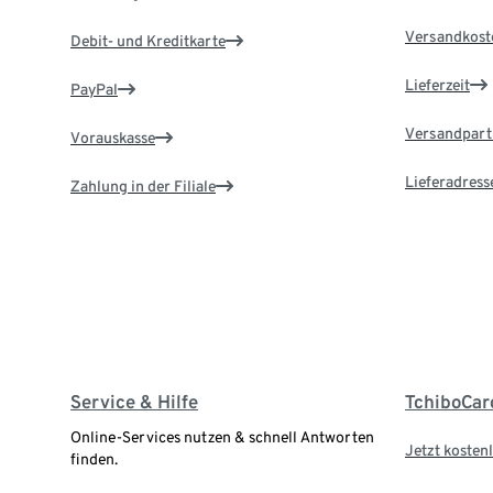
Versandkost
Debit- und Kreditkarte
Lieferzeit
PayPal
Versandpart
Vorauskasse
Lieferadress
Zahlung in der Filiale
Service & Hilfe
TchiboCar
Online-Services nutzen & schnell Antworten
Jetzt kostenl
finden.