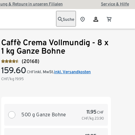
ung & Retoure in unseren Filialen
Service & Hilfe
Suche
Caffè Crema Vollmundig - 8 x
1 kg Ganze Bohne
(20168)
159.60
inkl. MwSt.
inkl. Versandkosten
CHF
CHF/kg
19.95
11.95
CHF
500 g Ganze Bohne
CHF/kg
23.90