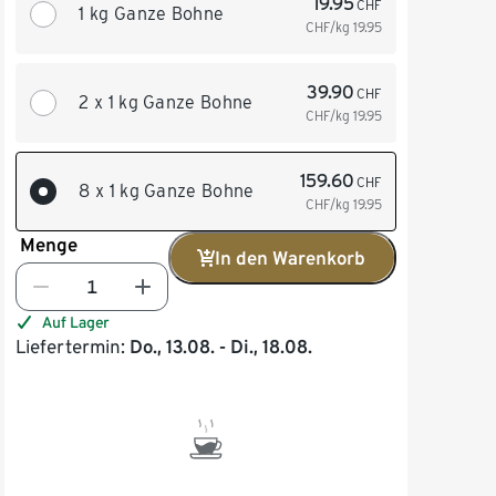
19.95
CHF
1 kg Ganze Bohne
CHF/kg
19.95
39.90
CHF
2 x 1 kg Ganze Bohne
CHF/kg
19.95
159.60
CHF
8 x 1 kg Ganze Bohne
CHF/kg
19.95
Menge
In den Warenkorb
Auf Lager
Liefertermin:
Do., 13.08. - Di., 18.08.