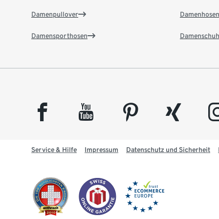
Damenpullover
Damenhose
Damensporthosen
Damenschuh
facebook
youtube
pinterest
xing
insta
Service & Hilfe
Impressum
Datenschutz und Sicherheit