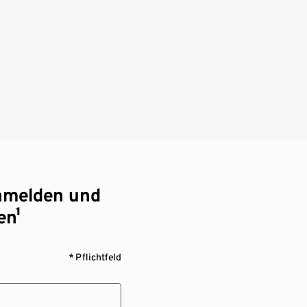
nmelden und
en¹
* Pflichtfeld