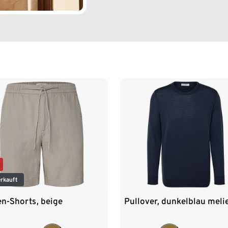
rkauft
en-Shorts, beige
Pullover, dunkelblau meli