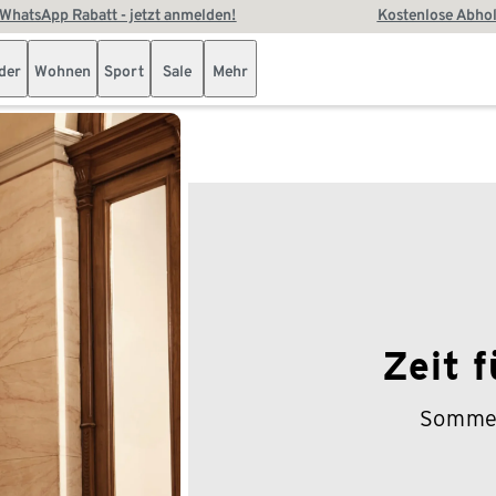
WhatsApp Rabatt - jetzt anmelden!
Kostenlose Abhol
der
Wohnen
Sport
Sale
Mehr
Zeit f
Sommer