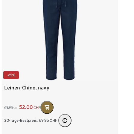
-25%
Leinen-Chino, navy
52.00
69.95
CHF
CHF
30-Tage-Bestpreis:
69.95
CHF