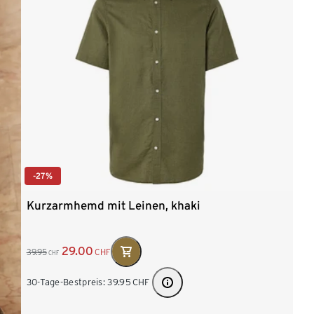
-27%
Kurzarmhemd mit Leinen, khaki
29.00
39.95
CHF
CHF
30-Tage-Bestpreis:
39.95
CHF