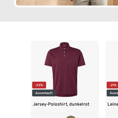
Ende der Auflistung
-33%
-21%
Ausverkauft
Ausve
Jersey-Poloshirt, dunkelrot
Lein