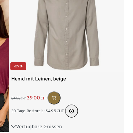
-29%
Hemd mit Leinen, beige
39.00
54.95
CHF
CHF
30-Tage-Bestpreis:
54.95
CHF
Verfügbare Grössen
M 48/50
L 52/54
XL 56/58
XXL 60/62