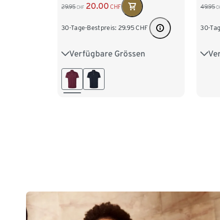
20.00
29.95
CHF
49.95
CHF
C
30-Tage-Bestpreis:
29.95
CHF
30-Tag
Verfügbare Grössen
Ve
S 44/46
M 48/50
L 52/54
M 4
XL 56/58
XXL 60/62
XXL