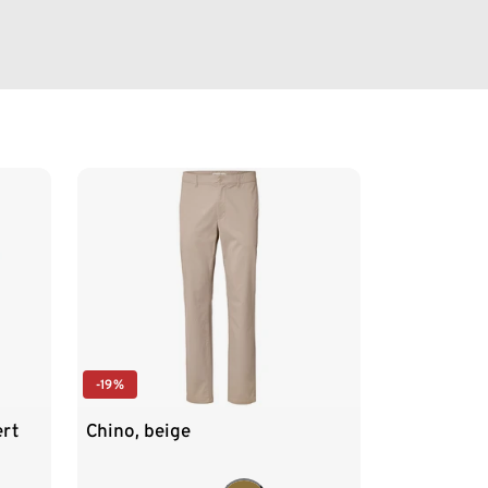
-19%
ert
Chino, beige