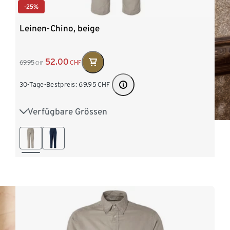
-25%
Leinen-Chino, beige
52.00
69.95
CHF
CHF
30-Tage-Bestpreis:
69.95
CHF
Verfügbare Grössen
M 48/50
L 52/54
XL 56/58
XXL 60/62