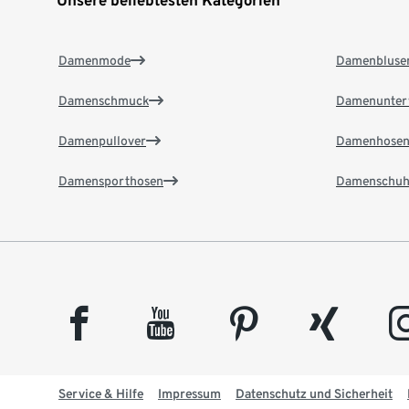
Unsere beliebtesten Kategorien
Damenmode
Damenbluse
Damenschmuck
Damenunter
Damenpullover
Damenhose
Damensporthosen
Damenschuh
facebook
youtube
pinterest
xing
insta
Service & Hilfe
Impressum
Datenschutz und Sicherheit