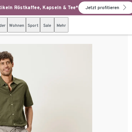
ikeln Röstkaffee, Kapseln & Tee*
Jetzt profitieren
der
Wohnen
Sport
Sale
Mehr