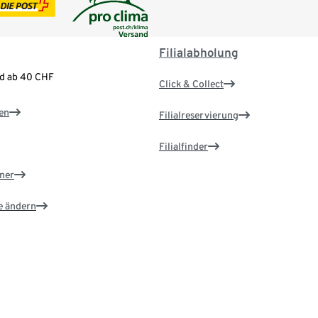
Filialabholung
nd ab 40 CHF
Click & Collect
en
Filialreservierung
Filialfinder
ner
e ändern