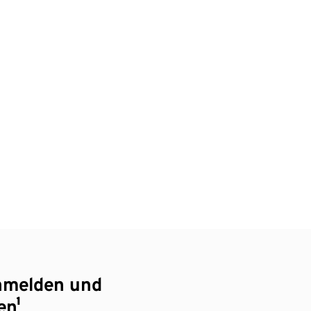
nmelden und
en¹