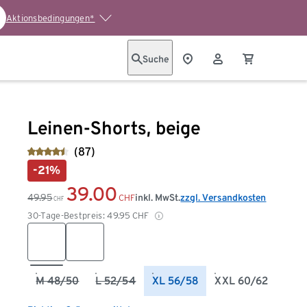
Aktionsbedingungen*
Suche
Leinen-Shorts, beige
(87)
-21%
39.00
49.95
inkl. MwSt.
zzgl. Versandkosten
CHF
CHF
30-Tage-Bestpreis:
49.95
CHF
M 48/50
L 52/54
XL 56/58
XXL 60/62