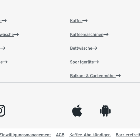
n
Kaffee
wäsche
Kaffeemaschinen
n
Bettwäsche
e
Sportgeräte
Balkon- & Gartenmöbel
gram
appleinc
android
Einwilligungsmanagement
AGB
Kaffee-Abo kündigen
Barrierefrei