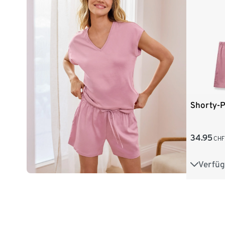
Shorty-
34.95
CH
Verfüg
36
38