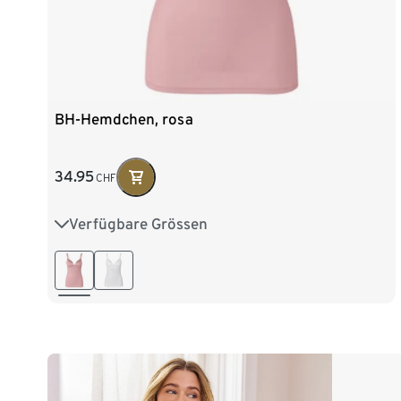
BH-Hemdchen, rosa
34.95
CHF
Verfügbare Grössen
75B
75C
80B
80C
85B
85C