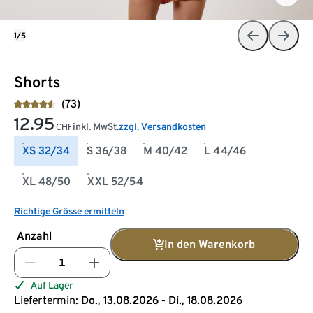
1/5
Shorts
(73)
12.95
inkl. MwSt.
zzgl. Versandkosten
CHF
XS 32/34
S 36/38
M 40/42
L 44/46
XL 48/50
XXL 52/54
Richtige Grösse ermitteln
Anzahl
In den Warenkorb
Auf Lager
Liefertermin:
Do., 13.08.2026 - Di., 18.08.2026