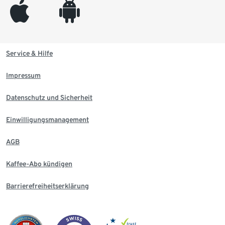
appleinc
android
Service & Hilfe
Impressum
Datenschutz und Sicherheit
Einwilligungsmanagement
AGB
Kaffee-Abo kündigen
Barrierefreiheitserklärung