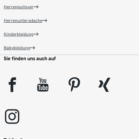
Herrenpullover
Herrenunterwäsche
Kinderkleidung
Babykleidung
Sie finden uns auch auf
facebook
youtube
pinterest
xing
instagram