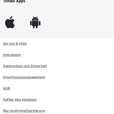
Tchibo Apps
appleinc
android
Service & Hilfe
Impressum
Datenschutz und Sicherheit
Einwilligungsmanagement
AGB
Kaffee-Abo kündigen
Barrierefreiheitserklärung