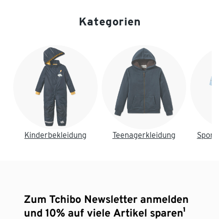
Kategorien
Ende der Auflistung
Kinderbekleidung
Teenagerkleidung
Sport
Zum Tchibo Newsletter anmelden
und 10% auf viele Artikel sparen¹