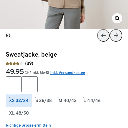
1/8
Sweatjacke, beige
(89)
49.95
inkl. MwSt.
inkl. Versandkosten
CHF
XS 32/34
S 36/38
M 40/42
L 44/46
XL 48/50
Richtige Grösse ermitteln