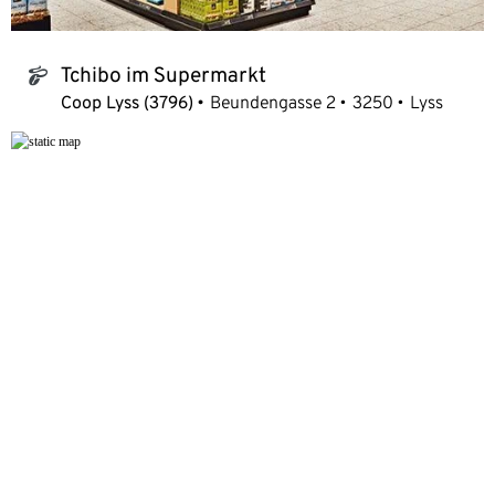
Tchibo im Supermarkt
tchibo_logo
Coop Lyss (3796)
Beundengasse 2
3250
Lyss