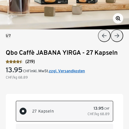
1/7
Qbo Caffè JABANA YIRGA - 27 Kapseln
(219)
13.95
inkl. MwSt.
zzgl. Versandkosten
CHF
CHF/kg
68.89
13.95
CHF
27 Kapseln
CHF/kg
68.89