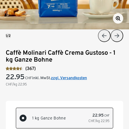
1/2
Caffè Molinari Caffè Crema Gustoso - 1
kg Ganze Bohne
(367)
22.95
inkl. MwSt.
zzgl. Versandkosten
CHF
CHF/kg
22.95
22.95
CHF
1 kg Ganze Bohne
CHF/kg
22.95