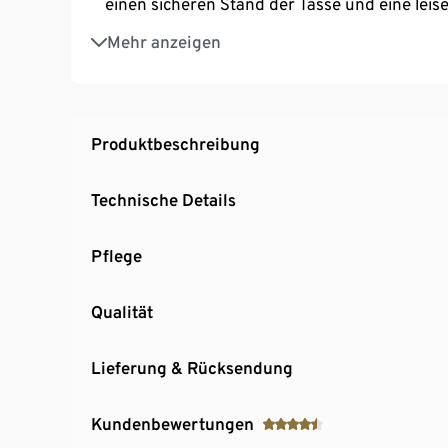
einen sicheren Stand der Tasse und eine leis
Beleuchtete Tassenstellfläche für grosse & k
Mehr anzeigen
Beleuchtete Tasten für eine einfache und üb
Abnehmbarer Wassertank mit einem Volumen 
Individuell einstellbare Abschaltautomatik fü
Integrierter Auffangbehälter für mindestens
Produktbeschreibung
Einfache Reinigung dank Qbo Reinigungska
Technische Details
Pflege
Qualität
Lieferung & Rücksendung
Kundenbewertungen