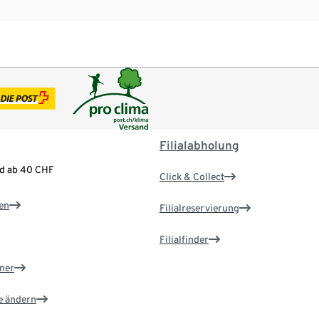
Filialabholung
nd ab 40 CHF
Click & Collect
en
Filialreservierung
Filialfinder
ner
e ändern