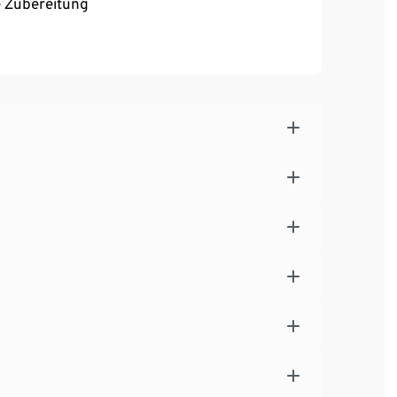
e Zubereitung
leine Tassen
ersichtliche Bedienung
von 0,9 Liter
r mehr Energieeffizienz
 6 Qbo Kapseln
pseln und integriertem Reinigungsprogramm