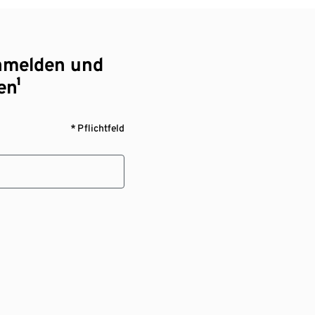
nmelden und
en¹
* Pflichtfeld