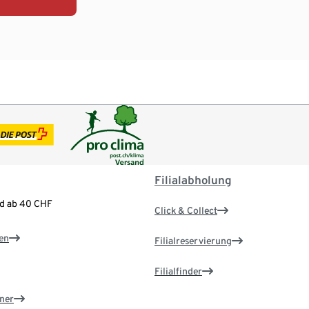
Filialabholung
nd ab 40 CHF
Click & Collect
en
Filialreservierung
Filialfinder
ner