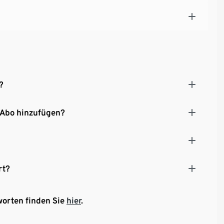
?
 Abo hinzufügen?
rt?
worten finden Sie
hier
.