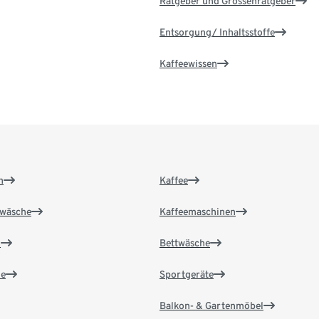
Ratgeber und Grössenratgeber
Entsorgung/ Inhaltsstoffe
Kaffeewissen
n
Kaffee
wäsche
Kaffeemaschinen
n
Bettwäsche
e
Sportgeräte
Balkon- & Gartenmöbel