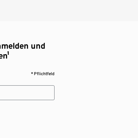
nmelden und
en¹
* Pflichtfeld