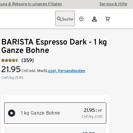
ung & Retoure in unseren Filialen
Service & Hilfe
Suche
BARISTA Espresso Dark - 1 kg
Ganze Bohne
(359)
21.95
inkl. MwSt.
zzgl. Versandkosten
CHF
CHF/kg
21.95
21.95
CHF
1 kg Ganze Bohne
CHF/kg
21.95