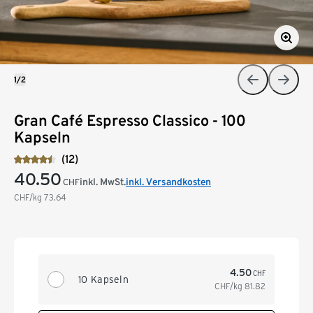
1/2
Gran Café Espresso Classico - 100
Kapseln
(12)
40.50
inkl. MwSt.
inkl. Versandkosten
CHF
CHF/kg
73.64
4.50
CHF
10 Kapseln
CHF/kg
81.82