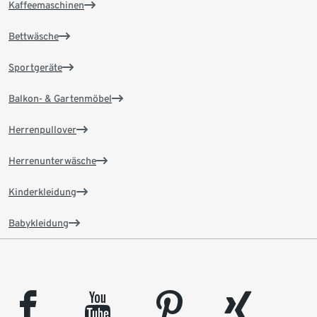
Kaffeemaschinen
Bettwäsche
Sportgeräte
Balkon- & Gartenmöbel
Herrenpullover
Herrenunterwäsche
Kinderkleidung
Babykleidung
facebook
youtube
pinterest
xing