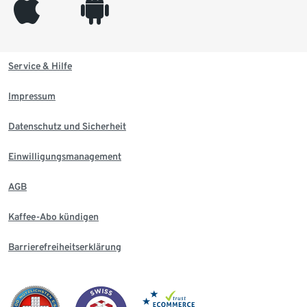
appleinc
android
Service & Hilfe
Impressum
Datenschutz und Sicherheit
Einwilligungsmanagement
AGB
Kaffee-Abo kündigen
Barrierefreiheitserklärung