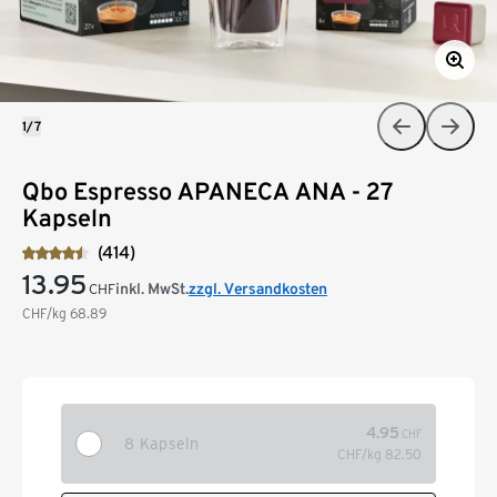
1/7
Qbo Espresso APANECA ANA - 27
Kapseln
(414)
13.95
inkl. MwSt.
zzgl. Versandkosten
CHF
CHF/kg
68.89
4.95
CHF
8 Kapseln
CHF/kg
82.50