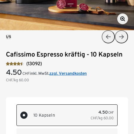
1/5
Cafissimo Espresso kräftig - 10 Kapseln
(13092)
4.50
inkl. MwSt.
zzgl. Versandkosten
CHF
CHF/kg
60.00
4.50
CHF
10 Kapseln
CHF/kg
60.00