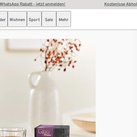
WhatsApp Rabatt - jetzt anmelden!
Kostenlose Abhol
der
Wohnen
Sport
Sale
Mehr