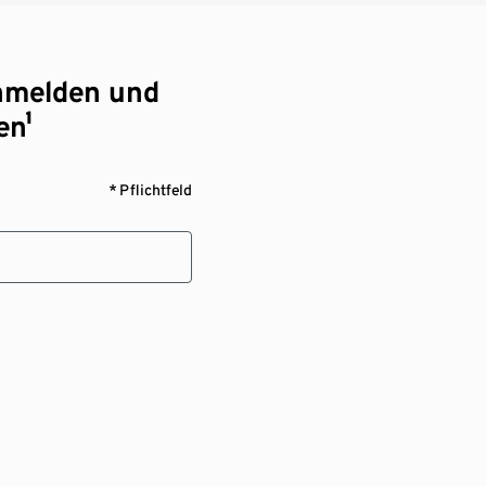
nmelden und
en¹
* Pflichtfeld