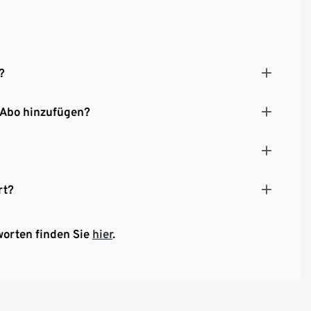
?
 Abo hinzufügen?
rt?
worten finden Sie
hier
.