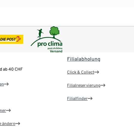
Filialabholung
nd ab 40 CHF
Click & Collect
en
Filialreservierung
Filialfinder
ner
e ändern