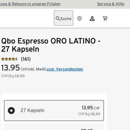
ung & Retoure in unseren Filialen
Service & Hilfe
Suche
Qbo Espresso ORO LATINO -
27 Kapseln
(161)
13.95
inkl. MwSt.
zzgl. Versandkosten
CHF
CHF/kg
68.89
13.95
CHF
27 Kapseln
CHF/kg
68.89