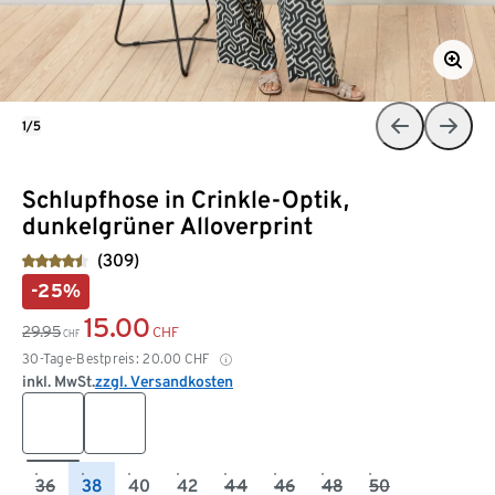
1/5
Schlupfhose in Crinkle-Optik,
dunkelgrüner Alloverprint
(309)
-25%
15.00
29.95
CHF
CHF
30-Tage-Bestpreis:
20.00
CHF
inkl. MwSt.
zzgl. Versandkosten
36
38
40
42
44
46
48
50