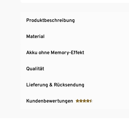
Inkl. 2-in-1-Kombidüse mit Bürste und kleine
Motorteil mit Ein-/Ausschalter und Kontrolll
Produktbeschreibung
Material
Akku ohne Memory-Effekt
Qualität
Lieferung & Rücksendung
Kundenbewertungen