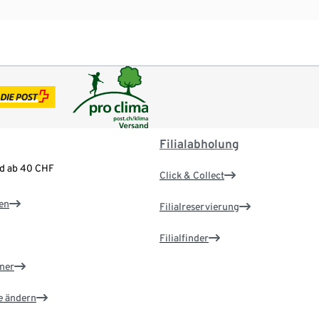
Filialabholung
nd ab 40 CHF
Click & Collect
en
Filialreservierung
Filialfinder
ner
e ändern