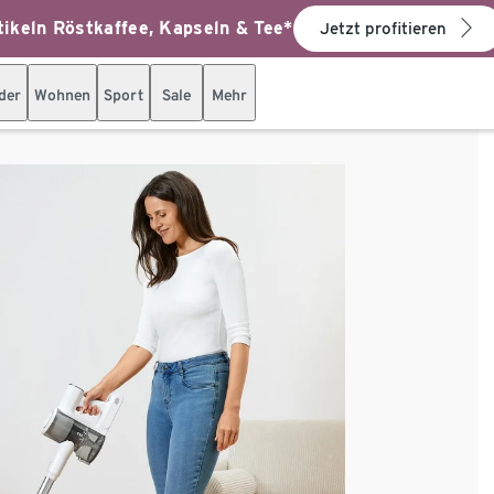
ikeln Röstkaffee, Kapseln & Tee*
Jetzt profitieren
der
Wohnen
Sport
Sale
Mehr