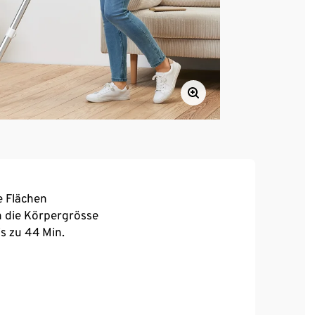
e Flächen
n die Körpergrösse
s zu 44 Min.