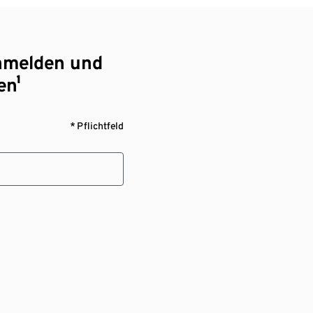
nmelden und
en¹
* Pflichtfeld