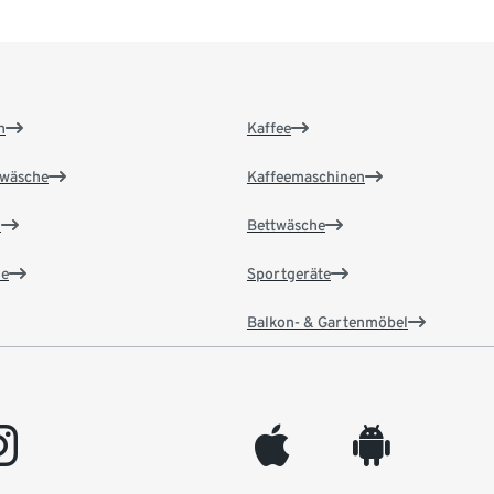
n
Kaffee
wäsche
Kaffeemaschinen
n
Bettwäsche
e
Sportgeräte
Balkon- & Gartenmöbel
gram
appleinc
android