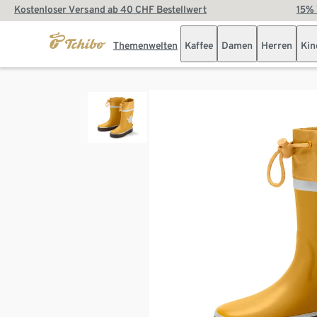
Kostenloser Versand ab 40 CHF Bestellwert
15% 
Themenwelten
Kaffee
Damen
Herren
Kin