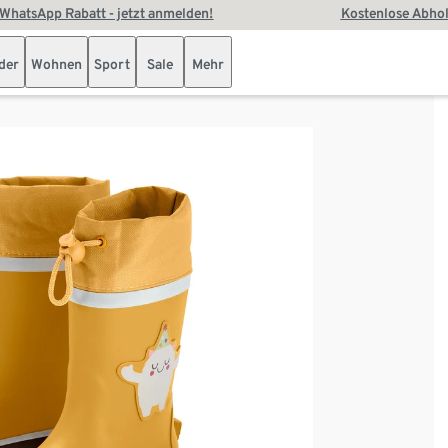
WhatsApp Rabatt - jetzt anmelden!
Kostenlose Abhol
der
Wohnen
Sport
Sale
Mehr