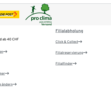
Filialabholung
nd ab 40 CHF
Click & Collect
en
Filialreservierung
Filialfinder
ner
e ändern