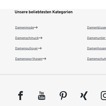
Unsere beliebtesten Kategorien
Damenmode
Damenbluse
Damenschmuck
Damenunter
Damenpullover
Damenhose
Damensporthosen
Damenschuh
facebook
youtube
pinterest
xing
insta