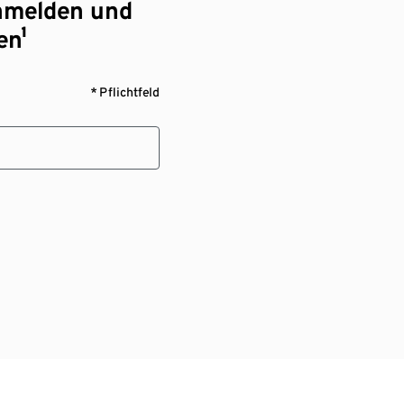
nmelden und
en¹
* Pflichtfeld