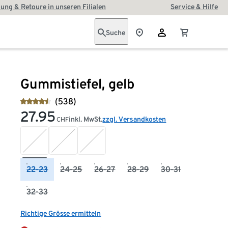
ung & Retoure in unseren Filialen
Service & Hilfe
Suche
Gummistiefel, gelb
(538)
27.95
inkl. MwSt.
zzgl. Versandkosten
CHF
22-23
24-25
26-27
28-29
30-31
32-33
Richtige Grösse ermitteln