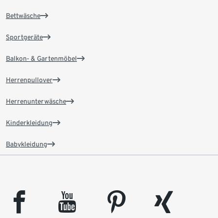
Bettwäsche
Sportgeräte
Balkon- & Gartenmöbel
Herrenpullover
Herrenunterwäsche
Kinderkleidung
Babykleidung
facebook
youtube
pinterest
xing