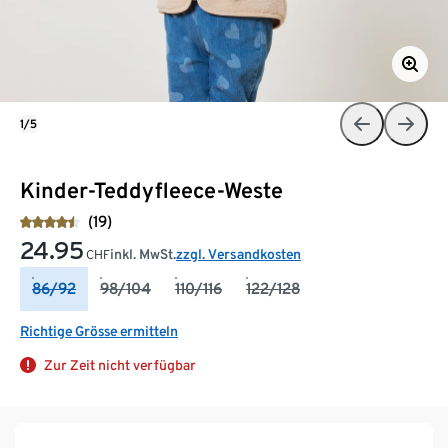
1/5
Kinder-Teddyfleece-Weste
(19)
24.95
inkl. MwSt.
zzgl. Versandkosten
CHF
86/92
98/104
110/116
122/128
Richtige Grösse ermitteln
Zur Zeit nicht verfügbar