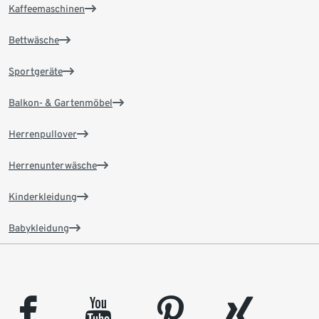
Kaffeemaschinen
Bettwäsche
Sportgeräte
Balkon- & Gartenmöbel
Herrenpullover
Herrenunterwäsche
Kinderkleidung
Babykleidung
facebook
youtube
pinterest
xing