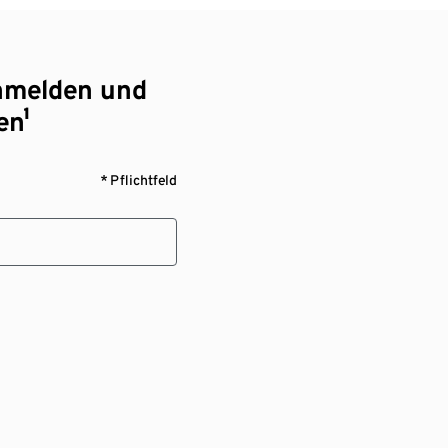
nmelden und
en¹
* Pflichtfeld