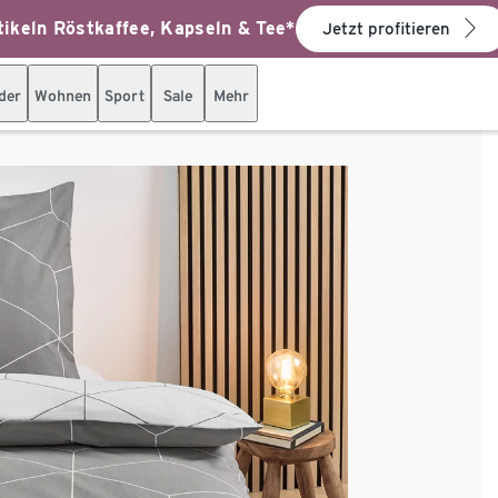
ikeln Röstkaffee, Kapseln & Tee*
Jetzt profitieren
der
Wohnen
Sport
Sale
Mehr