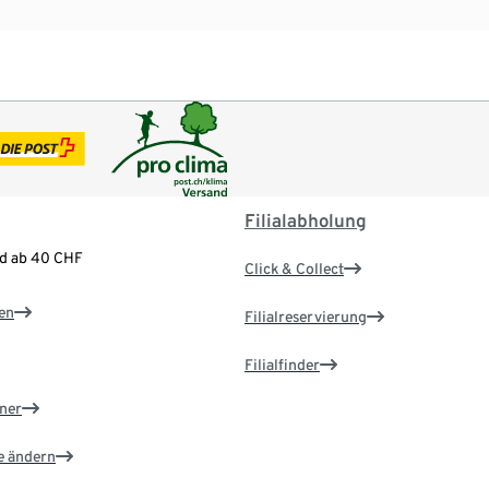
Filialabholung
nd ab 40 CHF
Click & Collect
en
Filialreservierung
Filialfinder
ner
e ändern