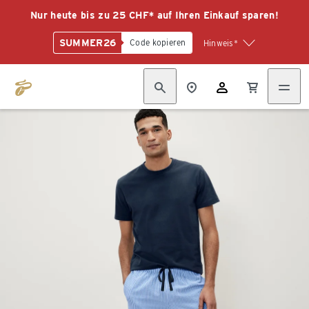
Nur heute bis zu 25 CHF* auf Ihren Einkauf sparen!
SUMMER26
Code kopieren
Hinweis*