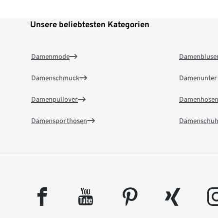
Unsere beliebtesten Kategorien
Damenmode
Damenbluse
Damenschmuck
Damenunter
Damenpullover
Damenhose
Damensporthosen
Damenschuh
facebook
youtube
pinterest
xing
insta