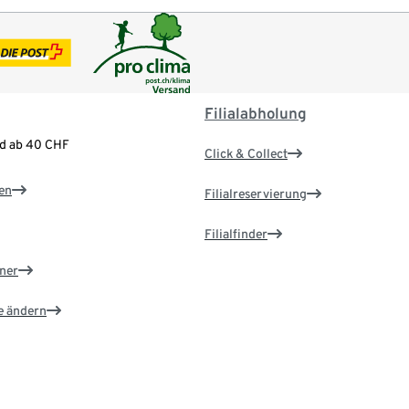
Filialabholung
nd ab 40 CHF
Click & Collect
en
Filialreservierung
Filialfinder
ner
e ändern