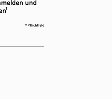
nmelden und
en¹
* Pflichtfeld