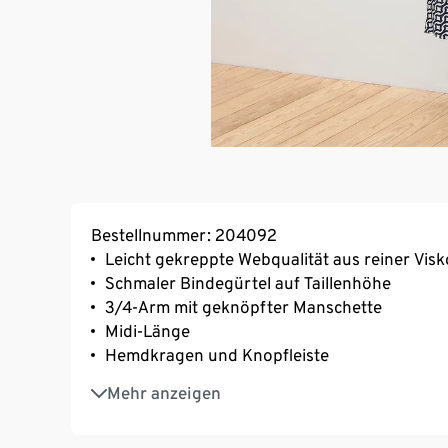
Bestellnummer: 204092
Leicht gekreppte Webqualität aus reiner Vis
Schmaler Bindegürtel auf Taillenhöhe
3/4-Arm mit geknöpfter Manschette
Midi-Länge
Hemdkragen und Knopfleiste
Brustabnäher für eine optimale Passform
Mehr anzeigen
Knöpfe in Perlmuttoptik
Teilungsnähte auf Vorder- und Rückseite