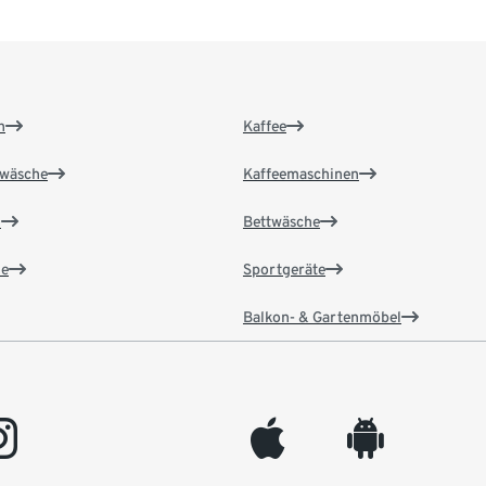
n
Kaffee
wäsche
Kaffeemaschinen
n
Bettwäsche
e
Sportgeräte
Balkon- & Gartenmöbel
gram
appleinc
android