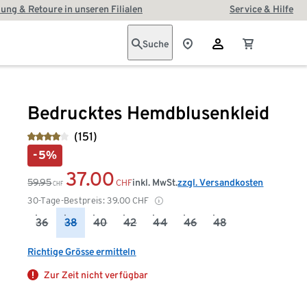
ung & Retoure in unseren Filialen
Service & Hilfe
Suche
Bedrucktes Hemdblusenkleid
(151)
-5%
37.00
59.95
inkl. MwSt.
zzgl. Versandkosten
CHF
CHF
30-Tage-Bestpreis:
39.00
CHF
36
38
40
42
44
46
48
Richtige Grösse ermitteln
Zur Zeit nicht verfügbar