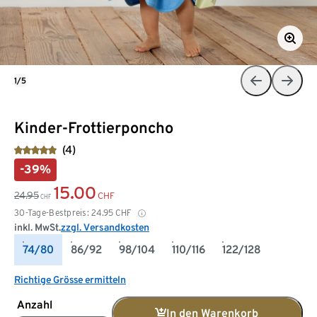
1/5
Kinder-Frottierponcho
(4)
-39%
15.00
24.95
CHF
CHF
30-Tage-Bestpreis:
24.95
CHF
inkl. MwSt.
zzgl. Versandkosten
74/80
86/92
98/104
110/116
122/128
Richtige Grösse ermitteln
Anzahl
In den Warenkorb