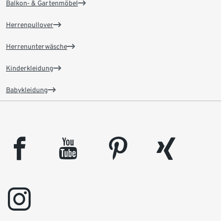
Balkon- & Gartenmöbel
Herrenpullover
Herrenunterwäsche
Kinderkleidung
Babykleidung
facebook
youtube
pinterest
xing
instagram