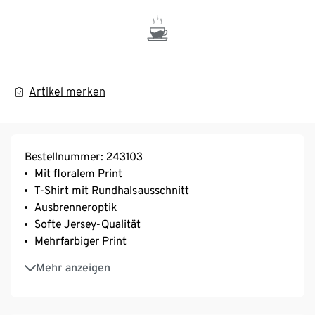
Artikel merken
Bestellnummer: 243103
Mit floralem Print
T-Shirt mit Rundhalsausschnitt
Ausbrenneroptik
Softe Jersey-Qualität
Mehrfarbiger Print
Da es sich hier um ein Kleidungsstück der Marke
Mehr anzeigen
Cecil handelt, fallen die Grössen im Vergleich zu
den Tchibo Grössen unterschiedlich aus. Die
nachfolgende Grössenempfehlung hilft Ihnen, die