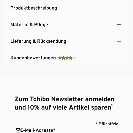
richtige Grösse zu finden:
Produktbeschreibung
Cecil Grösse S = 36,38, 36/38
Material & Pflege
Cecil Grösse M = 40, 42, 40/42
Cecil Grösse L = 44
Lieferung & Rücksendung
Cecil Grösse XL = 44/46
Cecil Grösse XXL = 46
Kundenbewertungen
Zum Tchibo Newsletter anmelden
und 10% auf viele Artikel sparen¹
* Pflichtfeld
E-Mail-Adresse*