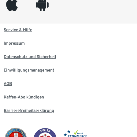
appleinc
android
Service & Hilfe
Impressum
Datenschutz und Sicherheit
Einwilligungsmanagement
AGB
Kaffee-Abo kündigen
Barrierefreiheitserklärung