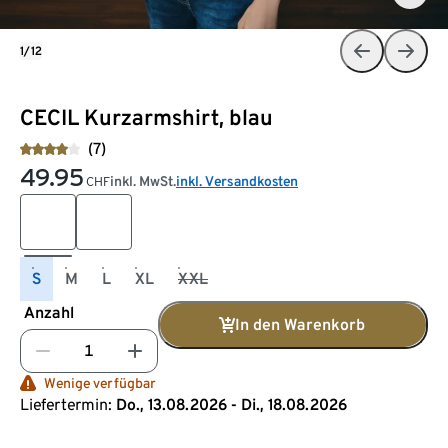
1/12
CECIL Kurzarmshirt, blau
(7)
49.95
inkl. MwSt.
inkl. Versandkosten
CHF
S
M
L
XL
XXL
Anzahl
In den Warenkorb
Wenige verfügbar
Liefertermin:
Do., 13.08.2026 - Di., 18.08.2026