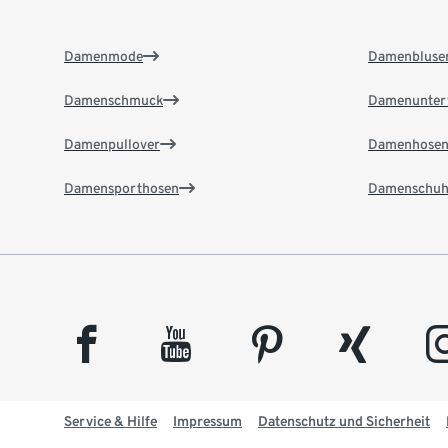
Damenmode
Damenbluse
Damenschmuck
Damenunter
Damenpullover
Damenhose
Damensporthosen
Damenschuh
facebook
youtube
pinterest
xing
insta
Service & Hilfe
Impressum
Datenschutz und Sicherheit