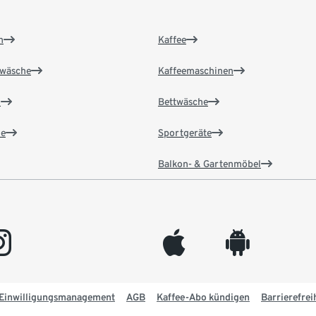
n
Kaffee
wäsche
Kaffeemaschinen
n
Bettwäsche
e
Sportgeräte
Balkon- & Gartenmöbel
gram
appleinc
android
Einwilligungsmanagement
AGB
Kaffee-Abo kündigen
Barrierefrei