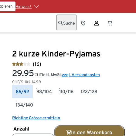
opieren
Hinweis*
Suche
2 kurze Kinder-Pyjamas
(16)
29.95
inkl. MwSt.
zzgl. Versandkosten
CHF
CHF/Stück
14.98
86/92
98/104
110/116
122/128
134/140
Richtige Grösse ermitteln
Anzahl
In den Warenkorb