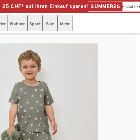
u 25 CHF* auf Ihren Einkauf sparen!
SUMMER26
Code k
der
Wohnen
Sport
Sale
Mehr