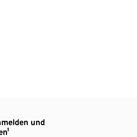
nmelden und
en¹