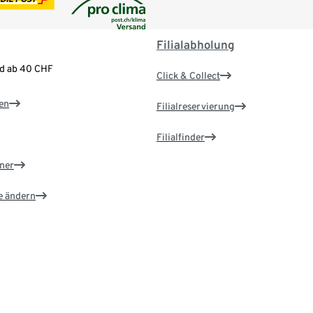
Filialabholung
nd ab 40 CHF
Click & Collect
en
Filialreservierung
Filialfinder
ner
e ändern